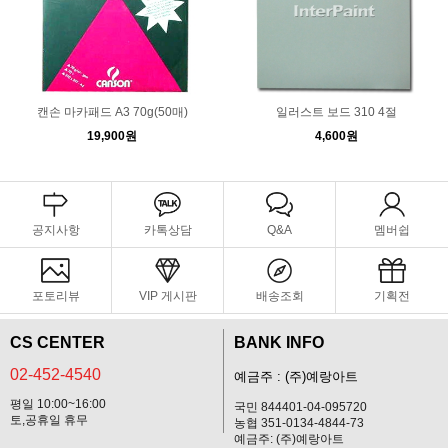
캔손 마카패드 A3 70g(50매)
일러스트 보드 310 4절
19,900원
4,600원
공지사항
카톡상담
Q&A
멤버쉽
포토리뷰
VIP 게시판
배송조회
기획전
CS CENTER
BANK INFO
02-452-4540
예금주 : (주)예랑아트
평일 10:00~16:00
국민 844401-04-095720
토,공휴일 휴무
농협 351-0134-4844-73
예금주: (주)예랑아트