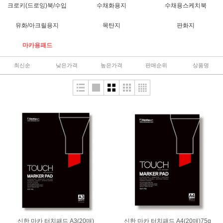
크로키(드로잉)북/수입
수채화용지
수채용스케치북
유화/아크릴용지
목탄지
판화지
마카용패드
최신순
낮은가격
높은가격
판매순위
상품명
신한 마카 터치패드 A3(20매)
신한 마카 터치패드 A4(20매)75g