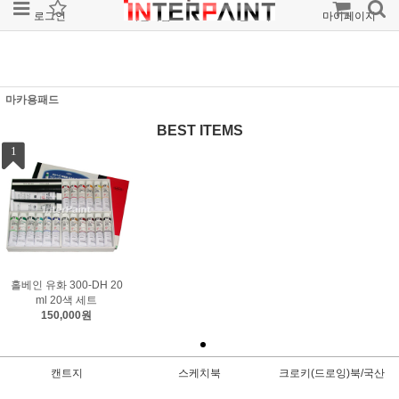
로그인
회원가입
주문조회
마이페이지
마카용패드
BEST ITEMS
1
홀베인 유화 300-DH 20
ml 20색 세트
150,000원
캔트지
스케치북
크로키(드로잉)북/국산