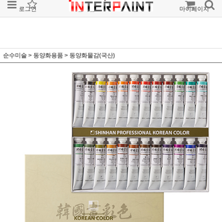
로그인
회원가입
주문조회
마이페이지
순수미술
>
동양화용품
>
동양화물감(국산)