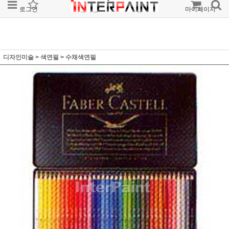
로그인
회원가입
주문조회
마이페이지
디자인미술
>
색연필
>
수채색연필