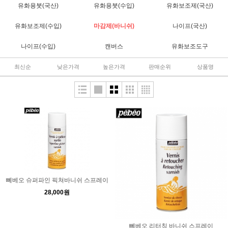
유화용붓(국산)
유화용붓(수입)
유화보조제(국산)
유화보조제(수입)
마감제(바니쉬)
나이프(국산)
나이프(수입)
캔버스
유화보조도구
최신순
낮은가격
높은가격
판매순위
상품명
뻬베오 슈퍼파인 픽쳐바니쉬 스프레이
28,000원
뻬베오 리터칭 바니쉬 스프레이