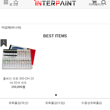
로그인
회원가입
주문조회
마이페이지
마감제(바니쉬)
BEST ITEMS
1
홀베인 유화 300-DH 20
ml 20색 세트
150,000원
유화물감(국산)
유화물감(수입)
수용성유화물감