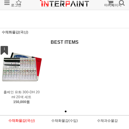
로그인
회원가입
주문조회
마이페이지
수채화물감(국산)
BEST ITEMS
1
홀베인 유화 300-DH 20
ml 20색 세트
150,000원
수채화물감(국산)
수채화물감(수입)
수채과슈물감