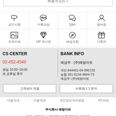
더보기
(
1
/
2
)
+
공지사항
카톡상담
Q&A
멤버쉽
포토리뷰
VIP 게시판
배송조회
기획전
CS CENTER
BANK INFO
02-452-4540
예금주 : (주)예랑아트
평일 10:00~16:00
국민 844401-04-095720
토,공휴일 휴무
농협 351-0134-4844-73
예금주: (주)예랑아트
고객센터 연결
비회원 1:1 문의
이용안내
이용약관
개인정보처리방침
PC버전
주식회사 예랑아트