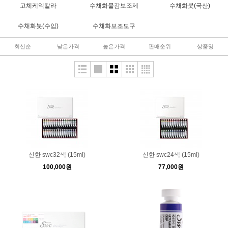
고체케익칼라
수채화물감보조제
수채화붓(국산)
수채화붓(수입)
수채화보조도구
최신순
낮은가격
높은가격
판매순위
상품명
신한 swc32색 (15ml)
신한 swc24색 (15ml)
100,000원
77,000원