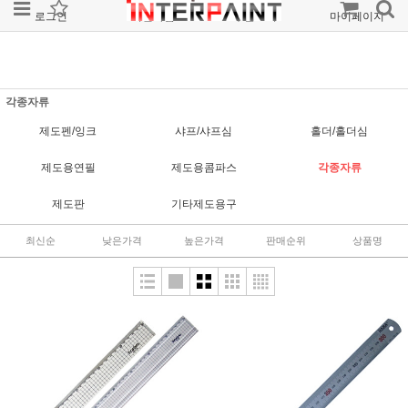
로그인
회원가입
주문조회
마이페이지
각종자류
제도펜/잉크
샤프/샤프심
홀더/홀더심
제도용연필
제도용콤파스
각종자류
제도판
기타제도용구
최신순
낮은가격
높은가격
판매순위
상품명