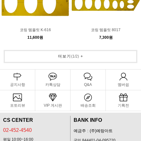
코링 템플릿 K-616
코링 템플릿 8017
11,600원
7,300원
더보기
(
1
/
2
)
+
공지사항
카톡상담
Q&A
멤버쉽
포토리뷰
VIP 게시판
배송조회
기획전
CS CENTER
BANK INFO
02-452-4540
예금주 : (주)예랑아트
평일 10:00~16:00
국민 844401-04-095720