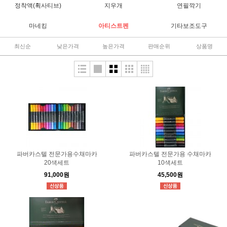
정착액(휙사티브)
지우개
연필깍기
마네킹
아티스트펜
기타보조도구
최신순
낮은가격
높은가격
판매순위
상품명
파버카스텔 전문가용수채마카
파버카스텔 전문가용 수채마카
20색세트
10색세트
91,000원
45,500원