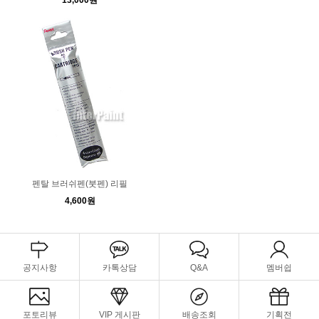
13,000원
펜탈 브러쉬펜(붓펜) 리필
4,600원
공지사항
카톡상담
Q&A
멤버쉽
포토리뷰
VIP 게시판
배송조회
기획전