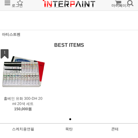
로그인
회원가입
주문조회
마이페이지
아티스트펜
BEST ITEMS
1
홀베인 유화 300-DH 20
ml 20색 세트
150,000원
스케치용연필
목탄
콘테