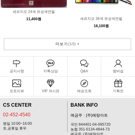
세르지오 24색 유성색연필
세르지오 36색 유성색연필
11,400원
16,100원
더보기
(
1
/
3
)
+
공지사항
카톡상담
Q&A
멤버쉽
포토리뷰
VIP 게시판
배송조회
기획전
CS CENTER
BANK INFO
02-452-4540
예금주 : (주)예랑아트
평일 10:00~16:00
국민 844401-04-095720
토,공휴일 휴무
농협 351-0134-4844-73
예금주: (주)예랑아트