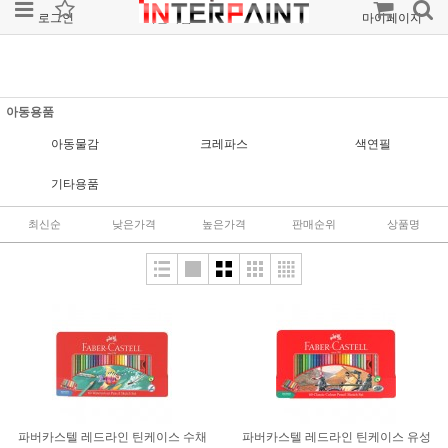
로그인
회원가입
주문조회
마이페이지
아동용품
아동물감
크레파스
색연필
기타용품
최신순
낮은가격
높은가격
판매순위
상품명
파버카스텔 레드라인 틴케이스 수채
파버카스텔 레드라인 틴케이스 유성