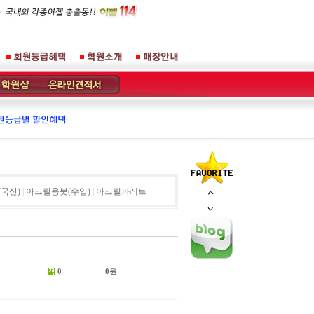
국산)
|
아크릴용붓(수입)
|
아크릴파레트
0
0원