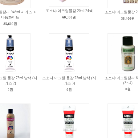
조소냐 아크릴물감 20ml 24색
칼라 946ml 시리즈1티
조소냐 아크릴물감 20
타늄화이트
60,300원
38,400원
85,600원
릴 물감 75ml 낱색 (시
조소냐 아크릴 물감 75ml 낱색 (시
조소냐 아크릴칼라 60
(Sn.4)
리즈 2)
리즈 3)
0원
0원
0원