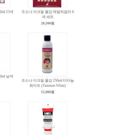
ml 13색
조소냐 아크릴 물감 메탈릭칼라 6
색 세트
29,500원
ml 낱색
조소냐 아크릴 물감 250ml 티타늄
화이트 (Titanium White)
15,900원