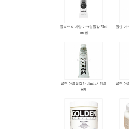
플뢰르 미네랄 아크릴물감 75ml
골덴 아크
100원
골덴 아크릴칼라 59ml 5시리즈
골덴 아크
0원