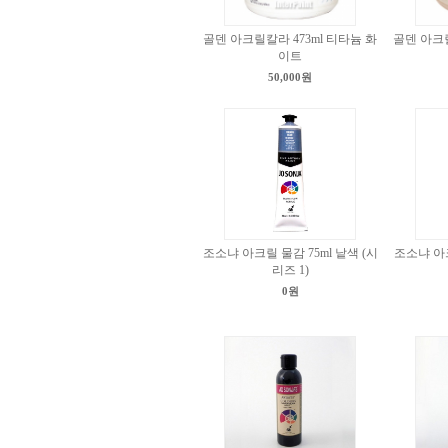
골덴 아크릴칼라 473ml 티타늄 화
골덴 아크릴
이트
50,000원
조소냐 아크릴 물감 75ml 낱색 (시
조소냐 아크
리즈 1)
0원