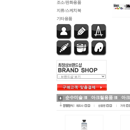
조소/판화용품
지류/스케치북
기타용품
순수미술
아크릴용품
아크
>
>