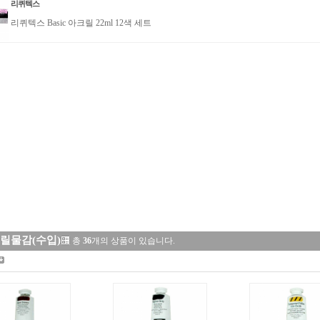
리퀴텍스
리퀴텍스 Basic 아크릴 22ml 12색 세트
릴물감(수입)
총
36
개의 상품이 있습니다.